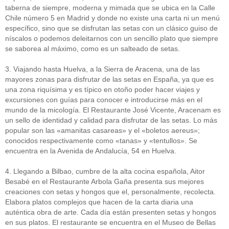
taberna de siempre, moderna y mimada que se ubica en la Calle
Chile número 5 en Madrid y donde no existe una carta ni un menú
específico, sino que se disfrutan las setas con un clásico guiso de
níscalos o podemos deleitarnos con un sencillo plato que siempre
se saborea al máximo, como es un salteado de setas.
3. Viajando hasta Huelva, a la Sierra de Aracena, una de las
mayores zonas para disfrutar de las setas en España, ya que es
una zona riquísima y es típico en otoño poder hacer viajes y
excursiones con guías para conocer e introducirse más en el
mundo de la micología. El Restaurante José Vicente, Aracenam es
un sello de identidad y calidad para disfrutar de las setas. Lo más
popular son las «amanitas casareas» y el «boletos aereus»;
conocidos respectivamente como «tanas» y «tentullos». Se
encuentra en la Avenida de Andalucía, 54 en Huelva.
4. Llegando a Bilbao, cumbre de la alta cocina española, Aitor
Besabé en el Restaurante Arbola Gaña presenta sus mejores
creaciones con setas y hongos que el, personalmente, recolecta.
Elabora platos complejos que hacen de la carta diaria una
auténtica obra de arte. Cada día están presenten setas y hongos
en sus platos. El restaurante se encuentra en el Museo de Bellas