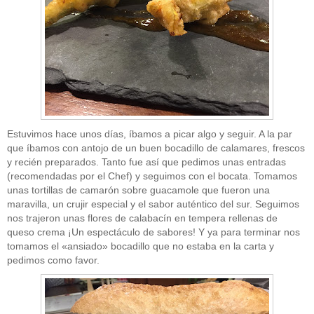
CATEGORÍAS
Sin categoría
(207)
Estuvimos hace unos días, íbamos a picar algo y seguir. A la par
que íbamos con antojo de un buen bocadillo de calamares, frescos
y recién preparados. Tanto fue así que pedimos unas entradas
" ALT="RSS" /> SUSCRÍBETE
(recomendadas por el Chef) y seguimos con el bocata. Tomamos
unas tortillas de camarón sobre guacamole que fueron una
RSS - Entradas
maravilla, un crujir especial y el sabor auténtico del sur. Seguimos
nos trajeron unas flores de calabacín en tempera rellenas de
ADMINISTRAR
queso crema ¡Un espectáculo de sabores! Y ya para terminar nos
tomamos el «ansiado» bocadillo que no estaba en la carta y
Acceder
pedimos como favor.