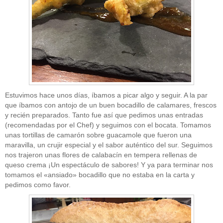
CATEGORÍAS
Sin categoría
(207)
Estuvimos hace unos días, íbamos a picar algo y seguir. A la par
que íbamos con antojo de un buen bocadillo de calamares, frescos
y recién preparados. Tanto fue así que pedimos unas entradas
" ALT="RSS" /> SUSCRÍBETE
(recomendadas por el Chef) y seguimos con el bocata. Tomamos
unas tortillas de camarón sobre guacamole que fueron una
RSS - Entradas
maravilla, un crujir especial y el sabor auténtico del sur. Seguimos
nos trajeron unas flores de calabacín en tempera rellenas de
ADMINISTRAR
queso crema ¡Un espectáculo de sabores! Y ya para terminar nos
tomamos el «ansiado» bocadillo que no estaba en la carta y
Acceder
pedimos como favor.