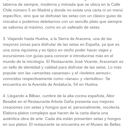
taberna de siempre, moderna y mimada que se ubica en la Calle
Chile número 5 en Madrid y donde no existe una carta ni un menú
específico, sino que se disfrutan las setas con un clásico guiso de
níscalos o podemos deleitarnos con un sencillo plato que siempre
se saborea al máximo, como es un salteado de setas.
3. Viajando hasta Huelva, a la Sierra de Aracena, una de las
mayores zonas para disfrutar de las setas en España, ya que es
una zona riquísima y es típico en otoño poder hacer viajes y
excursiones con guías para conocer e introducirse más en el
mundo de la micología. El Restaurante José Vicente, Aracenam es
un sello de identidad y calidad para disfrutar de las setas. Lo más
popular son las «amanitas casareas» y el «boletos aereus»;
conocidos respectivamente como «tanas» y «tentullos». Se
encuentra en la Avenida de Andalucía, 54 en Huelva.
4. Llegando a Bilbao, cumbre de la alta cocina española, Aitor
Besabé en el Restaurante Arbola Gaña presenta sus mejores
creaciones con setas y hongos que el, personalmente, recolecta.
Elabora platos complejos que hacen de la carta diaria una
auténtica obra de arte. Cada día están presenten setas y hongos
en sus platos. El restaurante se encuentra en el Museo de Bellas